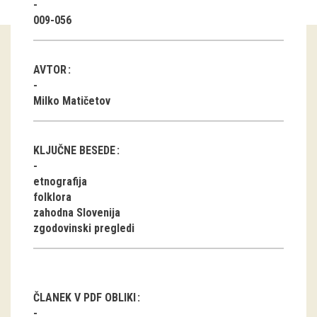
009-056
Guided tours
Workshops
AVTOR
Group visits
Milko Matičetov
education
KLJUČNE BESEDE
publications
etnografija
folklora
Etnolog
zahodna Slovenija
zgodovinski pregledi
Books
DVD-s
projects
ČLANEK V PDF OBLIKI