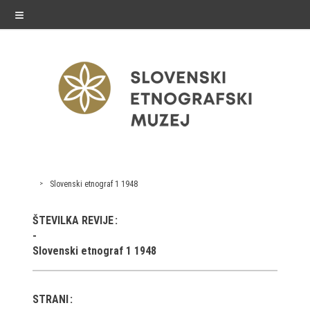
≡
exhibitions
Slovenski etnograf 1 1948
Exhibitions in SEM
ŠTEVILKA REVIJE
Past exhibitions
Slovenski etnograf 1 1948
Virtual tours
STRANI
public programme