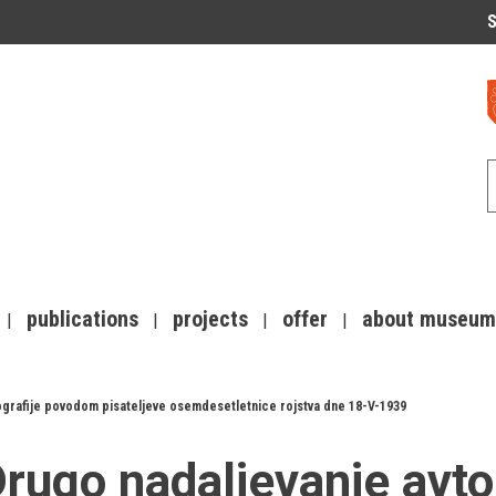
S
publications
projects
offer
about museum
ografije povodom pisateljeve osemdesetletnice rojstva dne 18-V-1939
rugo nadaljevanje avto