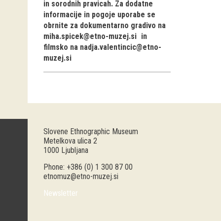
in sorodnih pravicah. Za dodatne
informacije in pogoje uporabe se
obrnite za dokumentarno gradivo na
miha.spicek@etno-muzej.si
in
filmsko na
nadja.valentincic@etno-
muzej.si
Slovene Ethnographic Museum
Metelkova ulica 2
1000 Ljubljana
Phone: +386 (0) 1 300 87 00
etnomuz@etno-muzej.si
Newsletter