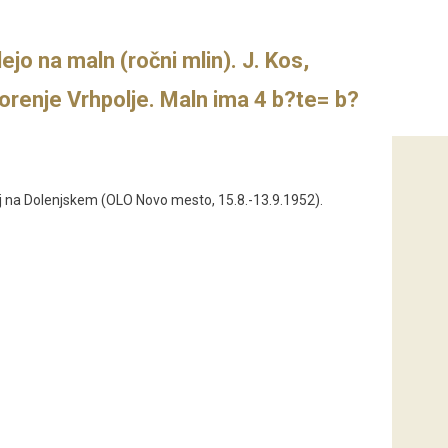
jo na maln (ročni mlin). J. Kos,
Gorenje Vrhpolje. Maln ima 4 b?te= b?
j na Dolenjskem (OLO Novo mesto, 15.8.-13.9.1952).