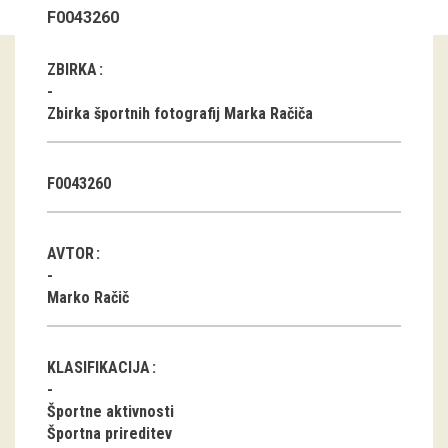
F0043260
Guided tours
ZBIRKA
Workshops
Zbirka športnih fotografij Marka Račiča
Group visits
education
F0043260
publications
AVTOR
Etnolog
Marko Račič
Books
DVD-s
KLASIFIKACIJA
Športne aktivnosti
projects
Športna prireditev