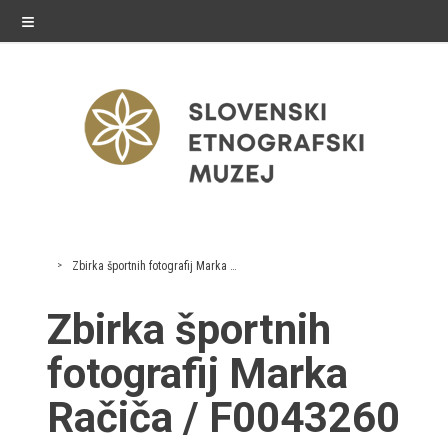
≡
exhibitions
Zbirka športnih fotografij Marka Račiča
Exhibitions in SEM
Zbirka športnih
Past exhibitions
fotografij Marka
Virtual tours
Račiča / F0043260
public programme