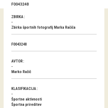
F0043248
Guided tours
ZBIRKA
Workshops
Zbirka športnih fotografij Marka Račiča
Group visits
education
F0043248
publications
AVTOR
Etnolog
Marko Račič
Books
DVD-s
KLASIFIKACIJA
Športne aktivnosti
projects
Športna prireditev