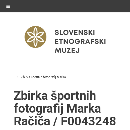
≡
exhibitions
Zbirka športnih fotografij Marka Račiča
Exhibitions in SEM
Zbirka športnih
Past exhibitions
fotografij Marka
Virtual tours
Račiča / F0043248
public programme