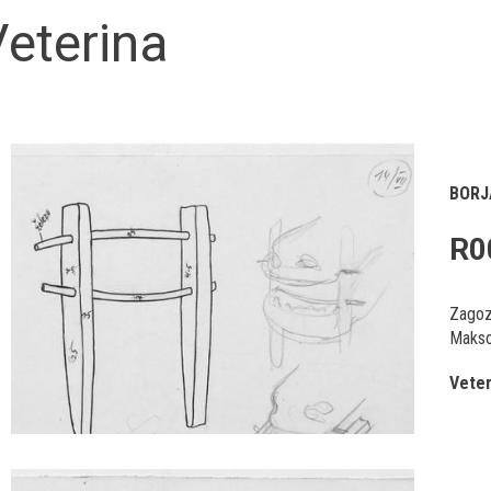
eterina
BORJ
R0
Zagozd
Makso 
Veter