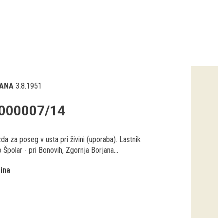
ANA
3.8.1951
000007/14
a za poseg v usta pri živini (uporaba). Lastnik
Špolar - pri Bonovih, Zgornja Borjana...
ina