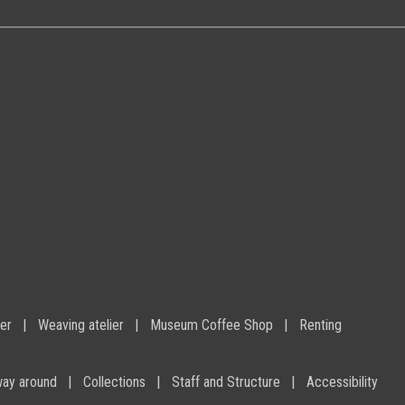
ier
Weaving atelier
Museum Coffee Shop
Renting
way around
Collections
Staff and Structure
Accessibility