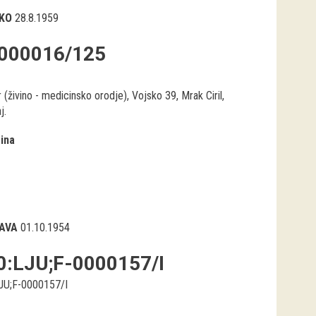
KO
28.8.1959
000016/125
 (živino - medicinsko orodje), Vojsko 39, Mrak Ciril,
j.
ina
AVA
01.10.1954
0:LJU;F-0000157/I
JU;F-0000157/I