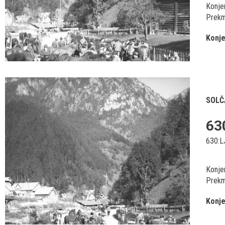
Konjem
Prekm
Konje
SOLČ
63
630:L
Konjem
Prekm
Konje