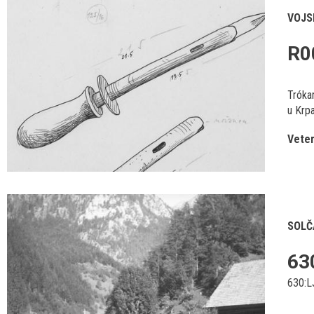
VOJS
R0
Trókar
u Krpa
Veter
SOLČ
63
630:L