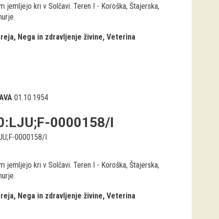
 jemljejo kri v Solčavi. Teren I - Koroška, Štajerska,
urje.
reja
Nega in zdravljenje živine
Veterina
AVA
01.10.1954
0:LJU;F-0000158/I
JU;F-0000158/I
 jemljejo kri v Solčavi. Teren I - Koroška, Štajerska,
urje.
reja
Nega in zdravljenje živine
Veterina