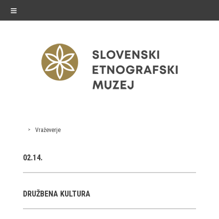
≡
exhibitions
Vraževerje
Exhibitions in SEM
02.14.
Past exhibitions
Virtual tours
DRUŽBENA KULTURA
public programme