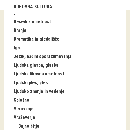
DUHOVNA KULTURA
Guided tours
Besedna umetnost
Workshops
Branje
Group visits
Dramatika in gledališče
Igre
education
Jezik, načini sporazumevanja
Ljudska glasba, glasba
publications
Ljudska likovna umetnost
Etnolog
Ljudski ples, ples
Ljudsko znanje in vedenje
Books
Splošno
DVD-s
Verovanje
Vraževerje
projects
Bajno bitje