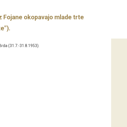
iz Fojane okopavajo mlade trte
te").
Brda (31.7.-31.8.1953).