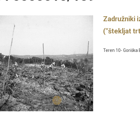
Zadružniki 
("štekljat tr
Teren 10- Goriška 