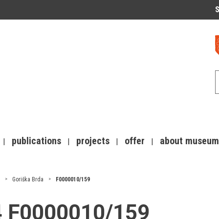
S
publications
projects
offer
about museum
Goriška Brda
F0000010/159
14 F0000010/159