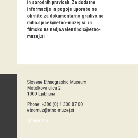
in sorodnih pravicah. Za dodatne
informacije in pogoje uporabe se
obrnite za dokumentarno gradivo na
miha.spicek@etno-muzej.si
in
filmsko na
nadja.valentincic@etno-
muzej.si
Slovene Ethnographic Museum
Metelkova ulica 2
1000 Ljubljana
Phone: +386 (0) 1 300 87 00
etnomuz@etno-muzej.si
Newsletter